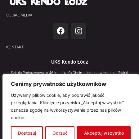
SOCIAL MEDIA
KONTAKT
UKS Kendo Łódź
Szkoła Podstawowa nr 46 im. Józefa Chełmońskiego w Łodzi ul. Żwirki
11/13
Cenimy prywatność użytkowników
Używamy plików cookie, aby poprawić jakość
przeglądania. Kliknięcie przycisku „Akceptuj wszystkie”
Polityka prywatności
oznacza zgodę na wykorzystywanie przez nas plików
cookie.
Copyright © 1999-2026 UKS Kendo Łódź
Dostosuj
Odrzuć
Akceptuj wszystko
Manufactured by
BINAR Paweł Woźniak