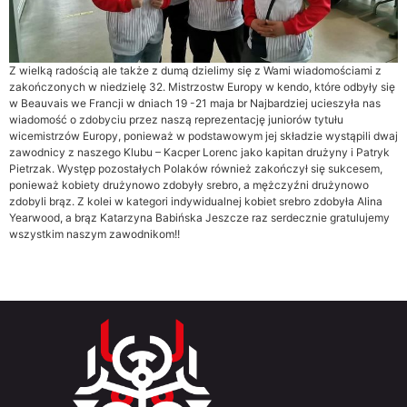
Z wielką radością ale także z dumą dzielimy się z Wami wiadomościami z
zakończonych w niedzielę 32. Mistrzostw Europy w kendo, które odbyły się
w Beauvais we Francji w dniach 19 -21 maja br Najbardziej ucieszyła nas
wiadomość o zdobyciu przez naszą reprezentację juniorów tytułu
wicemistrzów Europy, ponieważ w podstawowym jej składzie wystąpili dwaj
zawodnicy z naszego Klubu – Kacper Lorenc jako kapitan drużyny i Patryk
Pietrzak. Występ pozostałych Polaków również zakończył się sukcesem,
ponieważ kobiety drużynowo zdobyły srebro, a mężczyźni drużynowo
zdobyli brąz. Z kolei w kategori indywidualnej kobiet srebro zdobyła Alina
Yearwood, a brąz Katarzyna Babińska Jeszcze raz serdecznie gratulujemy
wszystkim naszym zawodnikom!!