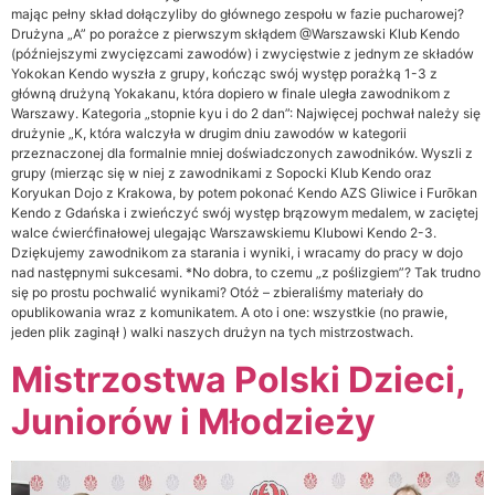
mając pełny skład dołączyliby do głównego zespołu w fazie pucharowej?
Drużyna „A” po porażce z pierwszym skłądem @Warszawski Klub Kendo
(późniejszymi zwycięzcami zawodów) i zwycięstwie z jednym ze składów
Yokokan Kendo wyszła z grupy, kończąc swój występ porażką 1-3 z
główną drużyną Yokakanu, która dopiero w finale uległa zawodnikom z
Warszawy. Kategoria „stopnie kyu i do 2 dan”: Najwięcej pochwał należy się
drużynie „K, która walczyła w drugim dniu zawodów w kategorii
przeznaczonej dla formalnie mniej doświadczonych zawodników. Wyszli z
grupy (mierząc się w niej z zawodnikami z Sopocki Klub Kendo oraz
Koryukan Dojo z Krakowa, by potem pokonać Kendo AZS Gliwice i Furōkan
Kendo z Gdańska i zwieńczyć swój występ brązowym medalem, w zaciętej
walce ćwierćfinałowej ulegając Warszawskiemu Klubowi Kendo 2-3.
Dziękujemy zawodnikom za starania i wyniki, i wracamy do pracy w dojo
nad następnymi sukcesami. *No dobra, to czemu „z poślizgiem”? Tak trudno
się po prostu pochwalić wynikami? Otóż – zbieraliśmy materiały do
opublikowania wraz z komunikatem. A oto i one: wszystkie (no prawie,
jeden plik zaginął ) walki naszych drużyn na tych mistrzostwach.
Mistrzostwa Polski Dzieci,
Juniorów i Młodzieży