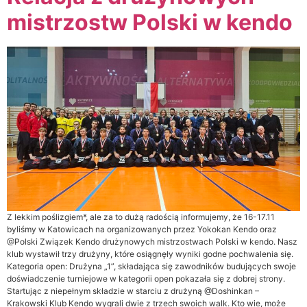
mistrzostw Polski w kendo
Z lekkim poślizgiem*, ale za to dużą radością informujemy, że 16-17.11
byliśmy w Katowicach na organizowanych przez Yokokan Kendo oraz
@Polski Związek Kendo drużynowych mistrzostwach Polski w kendo. Nasz
klub wystawił trzy drużyny, które osiągnęły wyniki godne pochwalenia się.
Kategoria open: Drużyna „1”, składająca się zawodników budujących swoje
doświadczenie turniejowe w kategorii open pokazała się z dobrej strony.
Startując z niepełnym składzie w starciu z drużyną @Doshinkan –
Krakowski Klub Kendo wygrali dwie z trzech swoich walk. Kto wie, może