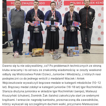
Dawno się tu nie odzywaliśmy, co? Po problemach technicznych ze stroną
klubu wracamy i to od razu ze znakomitą wiadomością: w zeszły weekend
odbyły się Mistrzostwa Polski Dzieci, Juniorów i Młodzieży, z których nasi
podopieczni co do jednego wrócili z medalami! Maciek i Antek
Wojcieszkowie wywalczyli brązowe medale w kategorii młodzików (10-12
lat). Brązowy medal zdobył w kategorii juniorów (16-18 lat) Igor Rochmiński.
Starsza drużyna juniorska w składzie Igor Rochmiński (senpo), Mateusz
Kruszyński (chuken), Dominik Żak (taisho) zakończyła start ze srebrnymi
krążkami. I wreszcie: nagrodę kantosho, przeznaczoną dla zawodników,
którzy wykazali się szczególnym duchem walki, przyznano Mateuszowi