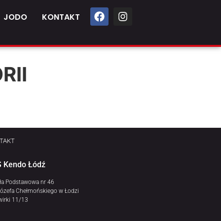
JODO
KONTAKT
RII
TAKT
 Kendo Łódź
ła Podstawowa nr 46
Józefa Chełmońskiego w Łodzi
wirki 11/13