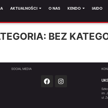
NA
AKTUALNOŚCI
O NAS
KENDO
IAIDO
TEGORIA:
BEZ KATEGO
SOCIAL MEDIA
KON
UKS
Szko
im. 
ul. Ż